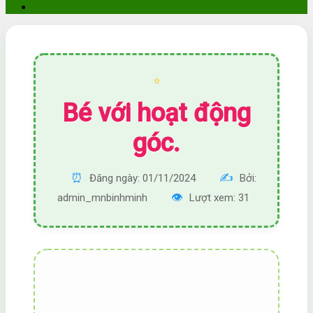
⭐
Bé với hoạt động
góc.
⏰
✍️
Đăng ngày: 01/11/2024
Bởi:
👁️
admin_mnbinhminh
Lượt xem: 31