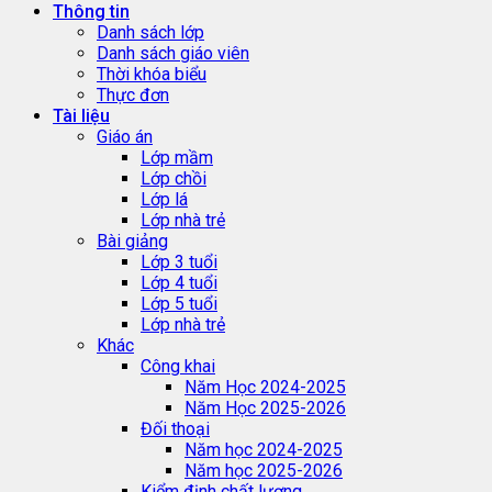
Thông tin
Danh sách lớp
Danh sách giáo viên
Thời khóa biểu
Thực đơn
Tài liệu
Giáo án
Lớp mầm
Lớp chồi
Lớp lá
Lớp nhà trẻ
Bài giảng
Lớp 3 tuổi
Lớp 4 tuổi
Lớp 5 tuổi
Lớp nhà trẻ
Khác
Công khai
Năm Học 2024-2025
Năm Học 2025-2026
Đối thoại
Năm học 2024-2025
Năm học 2025-2026
Kiểm định chất lượng