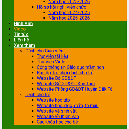
Năm học 2025-2026
Hồ sơ hội nghị viên chức
Năm học 2024-2025
Năm học 2025-2026
Hình Ảnh
Video
Tin tức
Liên hệ
Xem thêm
Dành cho Giáo viên
Thư viện tài liệu
Thư viện Violet
Cổng thông tin Giáo dục mầm non
Bài tập. trò chơi dành cho trẻ
Website Bộ GD&ĐT
Website Sở GD&ĐT Kon Tum
Website Phòng GD&ĐT Huyện Đăk Tô
Dành cho trẻ
Website học tập
Website học, đọc, đếm, tô màu
Website về sinh vật
Website về thiên văn
Các khóa học cho bé