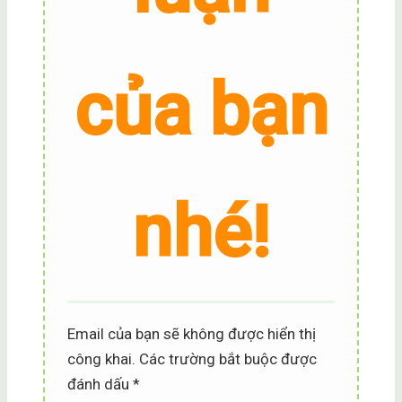
của bạn
nhé!
Email của bạn sẽ không được hiển thị
công khai.
Các trường bắt buộc được
đánh dấu
*