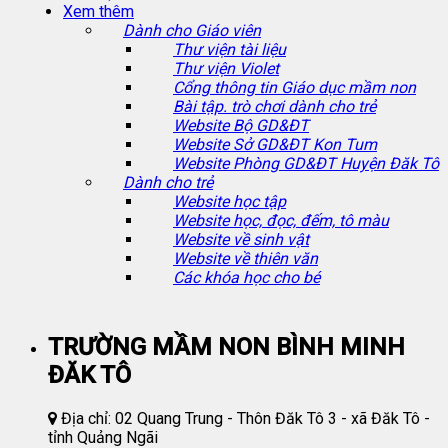
Xem thêm
Dành cho Giáo viên
Thư viện tài liệu
Thư viện Violet
Cổng thông tin Giáo dục mầm non
Bài tập. trò chơi dành cho trẻ
Website Bộ GD&ĐT
Website Sở GD&ĐT Kon Tum
Website Phòng GD&ĐT Huyện Đăk Tô
Dành cho trẻ
Website học tập
Website học, đọc, đếm, tô màu
Website về sinh vật
Website về thiên văn
Các khóa học cho bé
TRƯỜNG MẦM NON BÌNH MINH
ĐĂK TÔ
Địa chỉ: 02 Quang Trung - Thôn Đăk Tô 3 - xã Đăk Tô -
tỉnh Quảng Ngãi