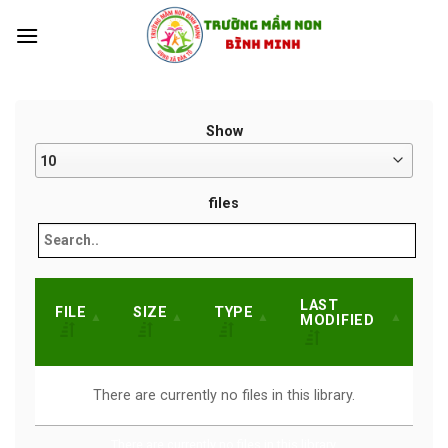
Skip
to
content
Show
files
LAST
FILE
SIZE
TYPE
MODIFIED
There are currently no files in this library.
There are currently no files in this library.