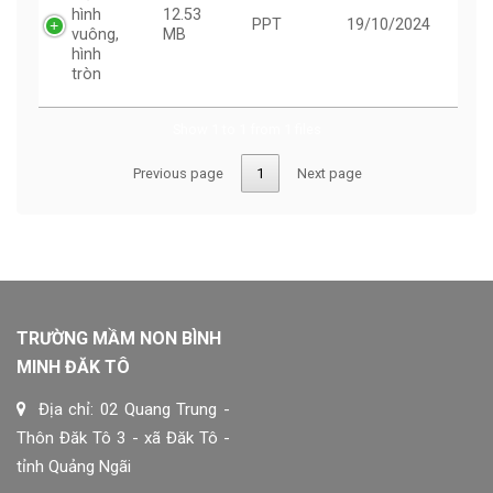
hình
12.53
PPT
19/10/2024
vuông,
MB
hình
tròn
Show 1 to 1 from 1 files
Previous page
1
Next page
TRƯỜNG MẦM NON BÌNH
MINH ĐĂK TÔ
Địa chỉ: 02 Quang Trung -
Thôn Đăk Tô 3 - xã Đăk Tô -
tỉnh Quảng Ngãi