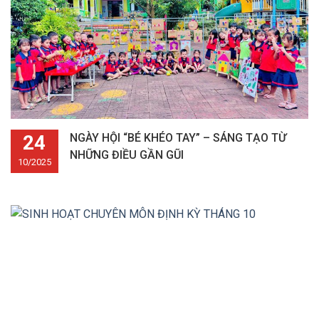
24
NGÀY HỘI “BÉ KHÉO TAY” – SÁNG TẠO TỪ
NHỮNG ĐIỀU GẦN GŨI
10/2025