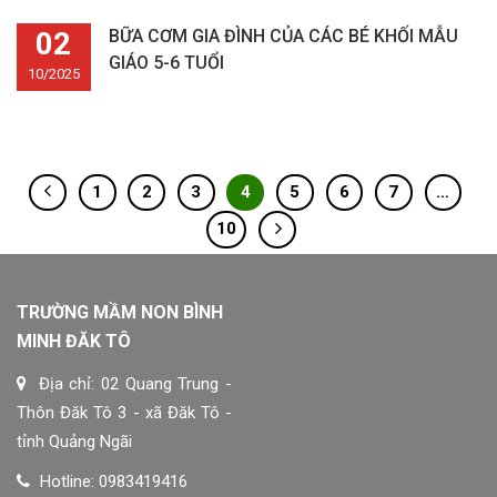
02
BỮA CƠM GIA ĐÌNH CỦA CÁC BÉ KHỐI MẪU
GIÁO 5-6 TUỔI
10/2025
1
2
3
4
5
6
7
…
10
TRƯỜNG MẦM NON BÌNH
MINH ĐĂK TÔ
Địa chỉ: 02 Quang Trung -
Thôn Đăk Tô 3 - xã Đăk Tô -
tỉnh Quảng Ngãi
Hotline: 0983419416