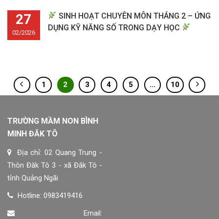
27
SINH HOẠT CHUYÊN MÔN THÁNG 2 – ỨNG
DỤNG KỸ NĂNG SỐ TRONG DẠY HỌC
02/2026
1
2
3
4
5
…
10
TRƯỜNG MẦM NON BÌNH
MINH ĐĂK TÔ
Địa chỉ: 02 Quang Trung -
Thôn Đăk Tô 3 - xã Đăk Tô -
tỉnh Quảng Ngãi
Hotline: 0983419416
Email: