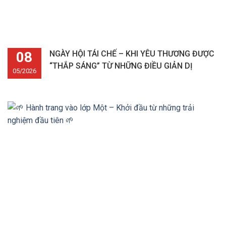
08
NGÀY HỘI TÁI CHẾ – KHI YÊU THƯƠNG ĐƯỢC
“THẮP SÁNG” TỪ NHỮNG ĐIỀU GIẢN DỊ
05/2026