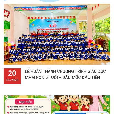
20
LỄ HOÀN THÀNH CHƯƠNG TRÌNH GIÁO DỤC
MẦM NON 5 TUỔI – DẤU MỐC ĐẦU TIÊN
05/2026
TRÊN HÀNH TRÌNH KHÔN LỚN