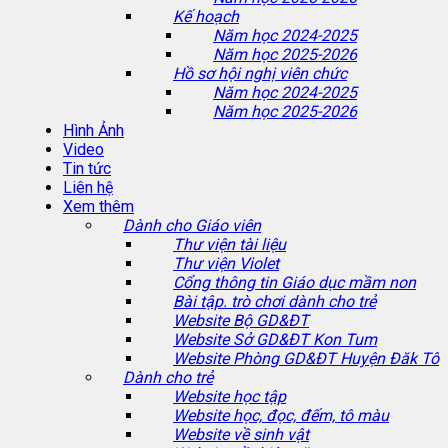
Kế hoạch
Năm học 2024-2025
Năm học 2025-2026
Hồ sơ hội nghị viên chức
Năm học 2024-2025
Năm học 2025-2026
Hình Ảnh
Video
Tin tức
Liên hệ
Xem thêm
Dành cho Giáo viên
Thư viện tài liệu
Thư viện Violet
Cổng thông tin Giáo dục mầm non
Bài tập. trò chơi dành cho trẻ
Website Bộ GD&ĐT
Website Sở GD&ĐT Kon Tum
Website Phòng GD&ĐT Huyện Đăk Tô
Dành cho trẻ
Website học tập
Website học, đọc, đếm, tô màu
Website về sinh vật