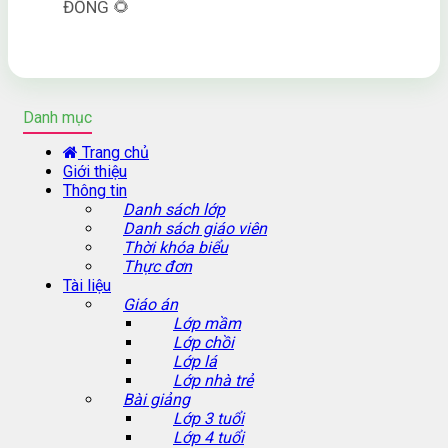
ĐỒNG 🌻
Danh mục
Trang chủ
Giới thiệu
Thông tin
Danh sách lớp
Danh sách giáo viên
Thời khóa biểu
Thực đơn
Tài liệu
Giáo án
Lớp mầm
Lớp chồi
Lớp lá
Lớp nhà trẻ
Bài giảng
Lớp 3 tuổi
Lớp 4 tuổi