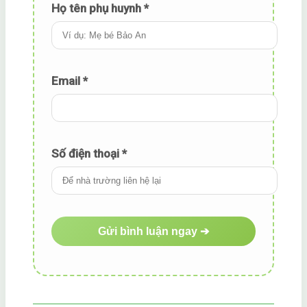
Họ tên phụ huynh *
Email
*
Số điện thoại *