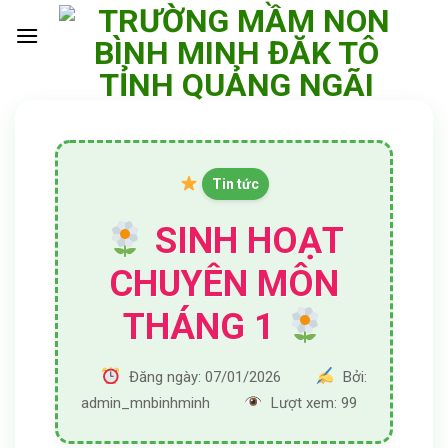
Skip
to
content
Tin tức
SINH HOẠT
CHUYÊN MÔN
THÁNG 1
Đăng ngày: 07/01/2026
Bởi:
admin_mnbinhminh
Lượt xem: 99