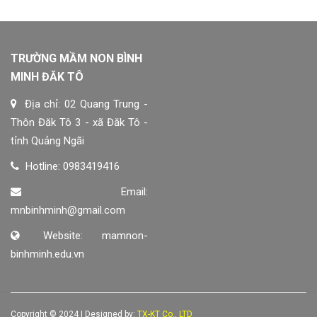
TRƯỜNG MẦM NON BÌNH
MINH ĐĂK TÔ
Địa chỉ: 02 Quang Trung -
Thôn Đăk Tô 3 - xã Đăk Tô -
tỉnh Quảng Ngãi
Hotline: 0983419416
Email:
mnbinhminh@gmail.com
Website: mamnon-
binhminh.edu.vn
Copyright © 2024 | Designed by:
TX-KT Co., LTD