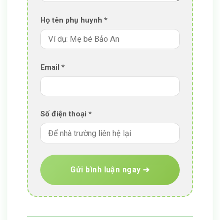
Họ tên phụ huynh *
Email
*
Số điện thoại *